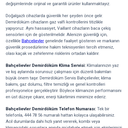
değişimlerinde orijinal ve garantili ürünler kullanmaktayız.
Doğalgazlı cihazlarda güvenlik her şeyden önce gelir.
Demirdöküm cihazların gaz valfi kontrollerini titizlikle
yapıyoruz. Aynı hassasiyet, Vaillant cihazların baca çekiş
sensörleri için de gösterilmelidir. Ailenizin güvenliği için,
özellikle
Bahçelievler
genelinde faaliyet gösteren ve markanın
güvenlik prosedürlerine hakim teknisyenleri tercih etmeniz,
olası kaçak ve zehirlenme risklerini ortadan kaldırır.
Bahçelievler Demirdöküm Klima Servisi:
Klimalarınızın yaz
ve kış aylarında sorunsuz çalışması için düzenli bakımları
büyük önem taşır. Demirdöküm Servis Bahçelievler, klima
bakımı, gaz dolumu, filtre temizliği ve genel kontrolleri
profesyonelce gerçekleştirir. Böylece klimanızın performansını
en üst düzeye çıkarır, enerji tüketimini minimize ederiz.
Bahçelievler Demirdöküm Telefon Numarası:
Tek bir
telefonla, 444 78 56 numaralı hattan kolayca ulaşabilirsiniz.
Acil durumlarda dahi hızlı yanıt vererek, kombi veya
klimanızdaki sorunlara anında müdahale etmek için ekiplerimizi