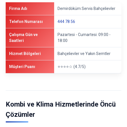
Firma Adı
Demirdöküm Servis Bahçelievler
Telefon Numarası
444 78 56
Çalışma Gün ve
Pazartesi - Cumartesi: 09:00 -
Saatleri
18:00
Hizmet Bölgeleri
Bahçelievler ve Yakın Semtler
Müşteri Puanı
⭐⭐⭐⭐☆ (4.7/5)
Kombi ve Klima Hizmetlerinde Öncü
Çözümler