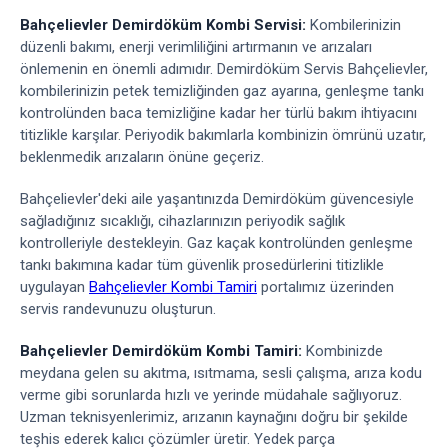
Bahçelievler Demirdöküm Kombi Servisi:
Kombilerinizin
düzenli bakımı, enerji verimliliğini artırmanın ve arızaları
önlemenin en önemli adımıdır. Demirdöküm Servis Bahçelievler,
kombilerinizin petek temizliğinden gaz ayarına, genleşme tankı
kontrolünden baca temizliğine kadar her türlü bakım ihtiyacını
titizlikle karşılar. Periyodik bakımlarla kombinizin ömrünü uzatır,
beklenmedik arızaların önüne geçeriz.
Bahçelievler'deki aile yaşantınızda Demirdöküm güvencesiyle
sağladığınız sıcaklığı, cihazlarınızın periyodik sağlık
kontrolleriyle destekleyin. Gaz kaçak kontrolünden genleşme
tankı bakımına kadar tüm güvenlik prosedürlerini titizlikle
uygulayan
Bahçelievler Kombi Tamiri
portalımız üzerinden
servis randevunuzu oluşturun.
Bahçelievler Demirdöküm Kombi Tamiri:
Kombinizde
meydana gelen su akıtma, ısıtmama, sesli çalışma, arıza kodu
verme gibi sorunlarda hızlı ve yerinde müdahale sağlıyoruz.
Uzman teknisyenlerimiz, arızanın kaynağını doğru bir şekilde
teşhis ederek kalıcı çözümler üretir. Yedek parça